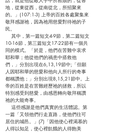
話，就是他從敵人手中所救贖的，從各
地，從東從西，從南從北，所招聚來
的。」(107:1-3) 上帝的百姓各處聚集來
敬拜感謝祂，因為祂用慈愛對待祂的子
民。
    其中，第一篇短文4-9節，第二篇短文
10-16節，第三篇短文17-22節有一個共
同的模式。「於是，他們在苦難中哀求
耶和華；他從他們的禍患中搭救他
們，」分別出現在6,13,19節中;「但願
人因耶和華的慈愛和他向人所行的奇事
都稱讚他；」分別出現8,15,21節中。上
帝的百姓是在苦難經歷祂的拯救，所以
特別感受到慈愛，由感恩轉向敬拜稱讚
祂的大能奇事。
    這些感謝是他們真實的生活體認。第
一篇「又領他們行走直路，使他們往可
居住的城邑。」(7)「因他使心裡渴慕的
人得以知足，使心裡飢餓的人得飽美