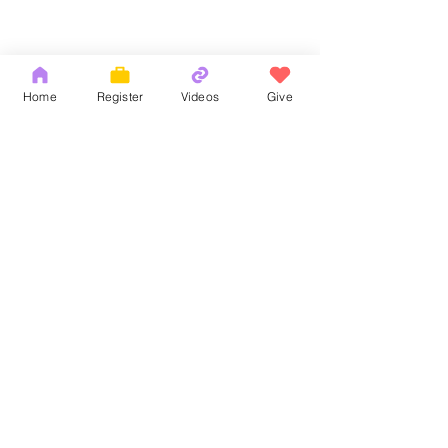
Home
Register
Videos
Give
Comments
God's Word
耶和華拉法，醫
Write a comment...