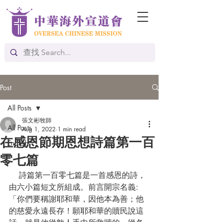
Post
All Posts
張文彬牧師
All Posts
Aug 1, 2022
1 min read
在感恩節期恩想詩篇第一百
English
零七篇
    詩篇第一百零七篇是一首感恩的詩，
由六小篇短文所組成。前言開宗名義:
「你們要稱謝耶和華，因他本為善；他
的慈愛永遠長存！願耶和華的贖民說這