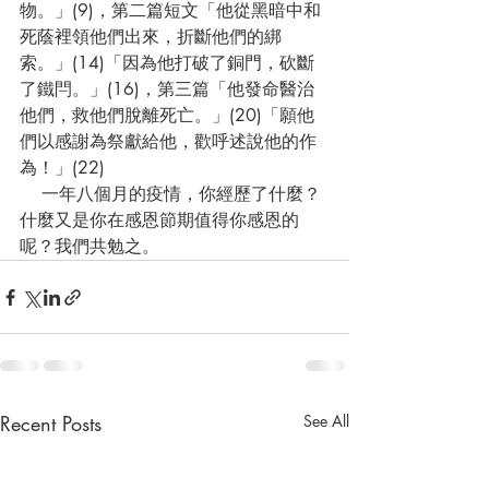
物。」(9)，第二篇短文「他從黑暗中和
死蔭裡領他們出來，折斷他們的綁
索。」(14)「因為他打破了銅門，砍斷
了鐵閂。」(16)，第三篇「他發命醫治
他們，救他們脫離死亡。」(20)「願他
們以感謝為祭獻給他，歡呼述說他的作
為！」(22)
    一年八個月的疫情，你經歷了什麼？
什麼又是你在感恩節期值得你感恩的
呢？我們共勉之。
Recent Posts
See All