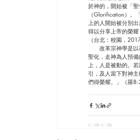
於神的，開始被「聖化」
（Glorifica
上的人開始被分別出
得以分享上帝的榮耀
（台北：校園，2017
      改革宗神學是以神及祂的作為為起點，以榮耀神為終點。由起點到終點，神使屬於祂的人
聖化，走神為人預備
上，人是被動的。若
引，及人當下對神主
們得榮耀。」（羅8: