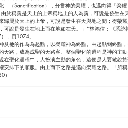
（Sanctification），分嘗神的榮耀，也邁向得「榮耀
tion）。「由於稱義是天上的上帝稱地上的人為義，可說是發生
來歸屬於天上的上帝，可說是發生在天與地之間；得榮耀
，可說是發生在地上而在地如在天。」*林鴻信：《系統
），頁1074。
的天路，成為成聖的天路客。整個聖化的過程是神的主動
說在聖化過程中，人扮演主動的角色，這便是人要敏銳於
權安排下的順服。由上而下之路是邁向榮耀之路。「所稱
30）