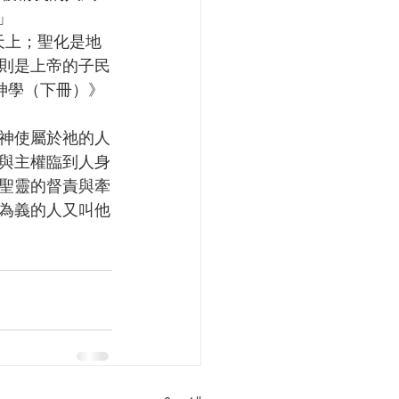
」
在天上；聖化是地
則是上帝的子民
神學（下冊）》
與主權臨到人身
聖靈的督責與牽
為義的人又叫他