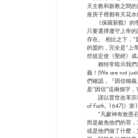
天主教和新教之間的
座房子裡都有天花水
     《保羅新觀》的學者們，咸以為保羅時代的猶太教並不是傳統新教所堅持的“律法主義”：
只要選擇遵守上帝的
存在。 相比之下，
的盟約，完全是“上
些規定使《聖經》成
      賴特常暗示我們新教中之福音派，不要以為信了『因信稱義』的教條或教義，就能被神稱
義！(We are not just
們確認，『因信稱義
是“因信”這兩個字
      謹以普世改革宗福音派信徒所遵從之《西敏斯特信仰告白 (The Westminster Confession 
of Faith, 16
      “凡蒙神有效恩召的人，神也白白稱他們為義；但不是將義注入他們裡面，稱他們為義；
而是赦免他們的罪，
或是他們做了什麼，