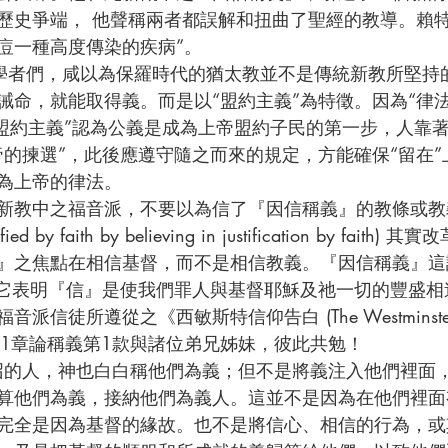
歷史爭端， 他聲稱兩者都誤解和扭曲了聖經的教導。賴特
痘一種高度傳染的疾病”。
誡命，就能取得義。而是以“盟約主義”為特徵。因為“律
“盟約主義”認為公義是成為上帝盟約子民的第一步，人靠著
帝的揀選”，此後應遵守隨之而來的規定，方能確保“留在
為上帝的律法。
ified by faith by believing in justification by fai
』之焦點在相信基督，而不是相信教義。『因信稱義』這
，它表明『信』是使我們罪人與基督耶穌及祂一切的豐盛相
47)》第11章論稱義第1款與諸位弟兄姊妹，彼此共勉！
算他們為義，接納他們為義人。這並不是因為在他們裡面
完全是因為基督的緣故。也不是將信心、相信的行為，或