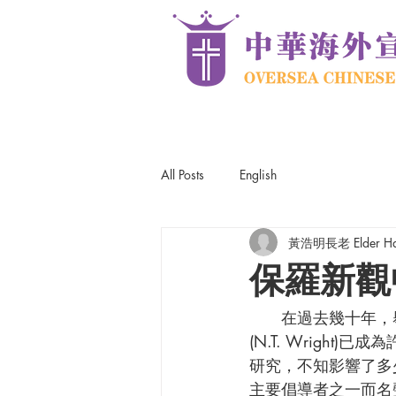
All Posts
English
黃浩明長老 Elder Ha
保羅新觀
      在過去幾十年，舉世聞名的英國新約研究巨擘，神學家與聖公會主教(2003-2010) 賴特
(N.T. Wrig
研究，不知影響了多少學者
主要倡導者之一而名