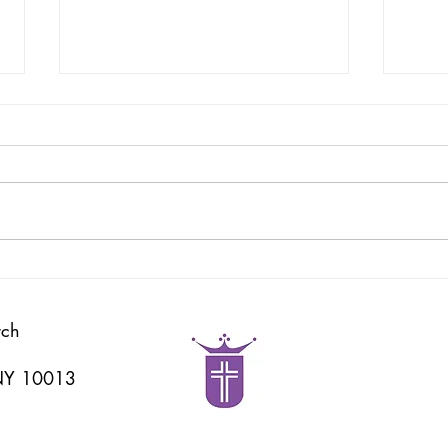
God's Word
耶和
rch
 NY 10013