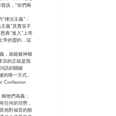
曾說，“你們兩
法主義”其實並不
恩典“進入”上帝
”上帝的盟約，這
th) 其實改革宗的正統是我
詞語的關鍵
連的唯一方式。
有任何的功勞，
其他對福音的順