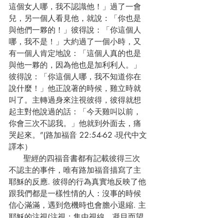
這個女人哪，我不認識他！」過了一會
兒，另一個人看見他，就說：「你也是
與他們一夥的！」彼得說：「你這個人
哪，我不是！」大約過了一個小時，又
有一個人肯定地說：「這個人真的也是
與他一夥的，因為他也是加利利人。」
彼得說：「你這個人哪，我不知道你在
說什麼！」他正說著的時候，雞立時就
叫了。主轉過身來注視彼得，彼得就想
起主對他說過的話：「今天雞叫以前，
你會三次不認我。」他就到外面去，痛
哭起來。”(路加福音 22:54-62 -現代中文
譯本）
      聖經的四福音書都有記載彼得三次
不認主的事件，唯有路加福音描寫了主
耶穌的反應. 彼得的行為真實地反映了他
跟我們都是一樣性情的人：沒事的時候
信心滿滿，遇到危機時也會膽小退縮. 主
耶穌的注視(注視：集中視線，凝目而望