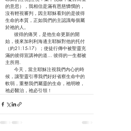
的意思），我相信是滿有恩慈憐憫的，
沒有輕視審判，因主耶穌看到的是彼得
生命的本質，正如我們的主認識每個屬
於祂的人。
      彼得的痛哭，是他生命更新的開
始，後來加利利海邊主耶穌對他的托付
（約21:15-17）；使徒行傳中被聖靈充
滿的彼得宣講神的道… 彼得的一生都被
主所用.
      今天，當主耶穌注視我們內心的時
候，讓聖靈引導我們好好省察生命中的
軟弱，重整我們屬靈的生命，祂明暸，
祂必醫治，祂必引領！