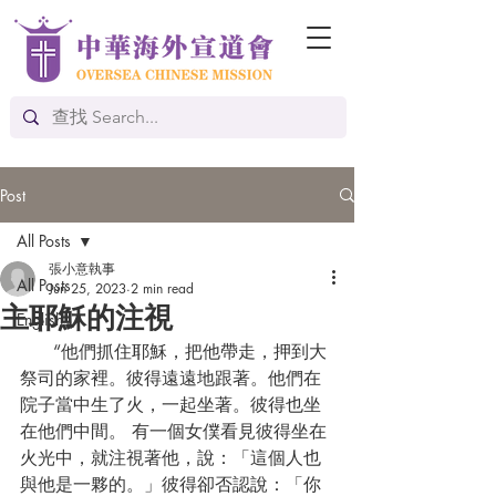
Post
All Posts
張小意執事
All Posts
Jun 25, 2023
2 min read
主耶穌的注視
English
      “他們抓住耶穌，把他帶走，押到大
祭司的家裡。彼得遠遠地跟著。他們在
院子當中生了火，一起坐著。彼得也坐
在他們中間。 有一個女僕看見彼得坐在
火光中，就注視著他，說：「這個人也
與他是一夥的。」彼得卻否認說：「你