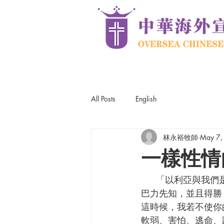
All Posts
English
林永裕牧師
May 7,
一樣性情
     「以利亞與我們是一樣性情的人。」（雅5:17上）先知以利亞很有能力，在迦密山上大戰
巴力先知，並且得勝
這時候，我若不使你的
軟弱、害怕、逃命、