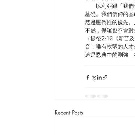
      以利亞跟「我們一樣是人。」《新普及》 人需要信心跟隨神。但人的信心不是跟隨神的
基礎。我們信仰的基礎是
然是壓倒性的優先。
不然，保羅也不會對
（提後2:13《新
音；唯有軟弱的人才
這是恩典中的剛強。
Recent Posts