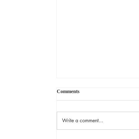
Comments
揀選的恩典
Write a comment...